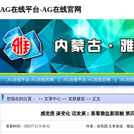
AG在线平台-AG在线官网
AG在线平台-AG在线官网
AG在线平台-AG在线官网
AG在
我们
招聘系
您现在的位置： >>
文章中心
>>
党群建设
>> 正文
感党恩 谈变化 话发展 || 喜看雅盐新面貌 
更新时间：2023/7/12 9:39:52
作者：
徐宪国
文章来源：
雅盐