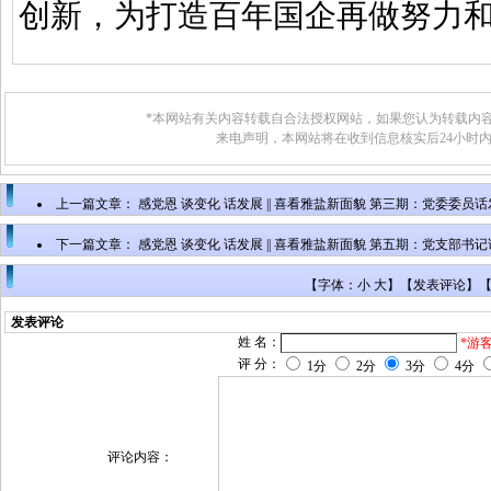
创新，为打造百年国企再做努力
*本网站有关内容转载自合法授权网站，如果您认为转载内容
来电声明，本网站将在收到信息核实后24小时
上一篇文章：
感党恩 谈变化 话发展 || 喜看雅盐新面貌 第三期：党委委员
下一篇文章：
感党恩 谈变化 话发展 || 喜看雅盐新面貌 第五期：党支部书
【字体：小 大】【
发表评论
】
发表评论
姓 名：
*游
评 分：
1分
2分
3分
4分
评论内容：