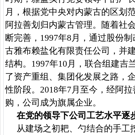
月，根据党中央对内蒙古的区划
阿拉善划归内蒙古管理。随着社
断完善，
1997
年
8
月，通过股份制
古雅布赖盐化有限责任公司，并
结构。
1997
年
10
月，联合组建吉
了资产重组、集团化发展之路，
性阶段。
2018
年
7
月至今，经阿拉
购，公司成为旗属企业。
在党的领导下公司工艺水平逐
从建场之初耙、勺结合的手工