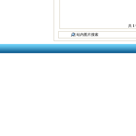
共
1
站内图片搜索