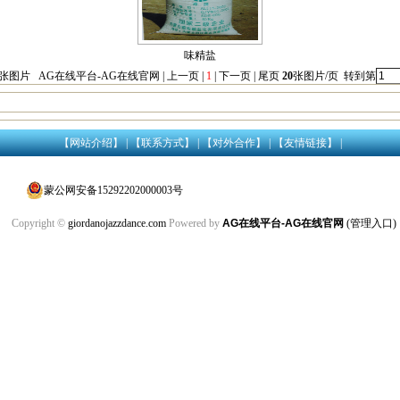
味精盐
张图片 AG在线平台-AG在线官网 | 上一页 |
1
| 下一页 | 尾页
20
张图片/页 转到第
【网站介绍】
|
【联系方式】
| 【对外合作】 |
【友情链接】
|
蒙公网安备15292202000003号
Copyright ©
giordanojazzdance.com
Powered by
AG在线平台-AG在线官网
(管理入口)