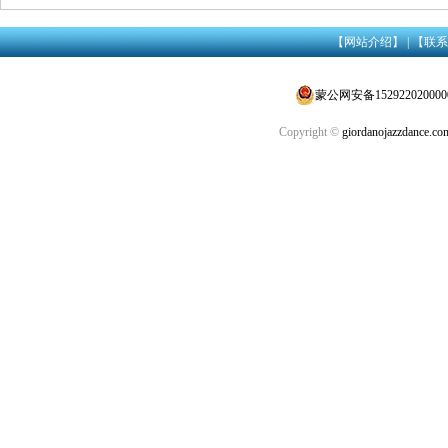
【网站介绍】
|
【联系
蒙公网安备152922020000
Copyright ©
giordanojazzdance.co