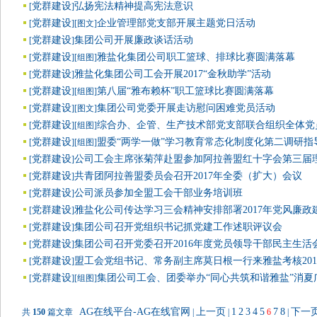
党群建设
弘扬宪法精神提高宪法意识
[
]
党群建设
企业管理部党支部开展主题党日活动
[
]
[图文]
党群建设
集团公司开展廉政谈话活动
[
]
党群建设
雅盐化集团公司职工篮球、排球比赛圆满落幕
[
]
[组图]
党群建设
雅盐化集团公司工会开展2017“金秋助学”活动
[
]
党群建设
第八届“雅布赖杯”职工篮球比赛圆满落幕
[
]
[组图]
党群建设
集团公司党委开展走访慰问困难党员活动
[
]
[图文]
党群建设
综合办、企管、生产技术部党支部联合组织全体党
[
]
[组图]
党群建设
盟委“两学一做”学习教育常态化制度化第二调研指
[
]
[组图]
党群建设
公司工会主席张菊萍赴盟参加阿拉善盟红十字会第三届
[
]
党群建设
共青团阿拉善盟委员会召开2017年全委（扩大）会议
[
]
党群建设
公司派员参加全盟工会干部业务培训班
[
]
党群建设
雅盐化公司传达学习三会精神安排部署2017年党风廉政
[
]
党群建设
集团公司召开党组织书记抓党建工作述职评议会
[
]
党群建设
集团公司召开党委召开2016年度党员领导干部民主生活
[
]
党群建设
盟工会党组书记、常务副主席莫日根一行来雅盐考核201
[
]
党群建设
集团公司工会、团委举办“同心共筑和谐雅盐”消夏
[
]
[组图]
AG在线平台-AG在线官网
上一页
1
2
3
4
5
7
8
下一
共
150
篇文章
|
|
6
|